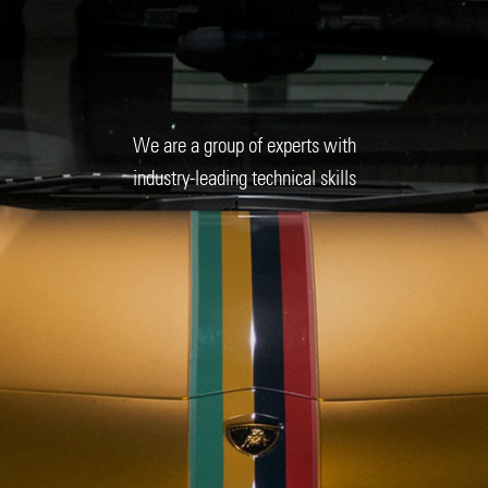
W
e
a
r
e
a
g
r
o
u
p
o
f
e
x
p
e
r
t
s
w
i
t
h
i
n
d
u
s
t
r
y
-
l
e
a
d
i
n
g
t
e
c
h
n
i
c
a
l
s
k
i
l
l
s